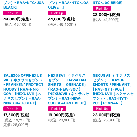
ブン）- RAA-NTC-J0A
ブン）- RAA-NTC-J0A
NTC-J0C BEIGE
]
BLACK
]
OLIVE
]
38,000
円
(税別)
44,000
円
(税別)
44,000
円
(税別)
(
税込
:
41,800
円
)
(
税込
:
48,400
円
)
(
税込
:
48,400
円
)
SALE30%OFF!NEXUS
NEXUSVII （ ネクサス
NEXUSVII （ ネクサス
VII （ ネクサスセブン ）
セブン ） - HAWAIIAN
セブン ） - RAYON
- FRANKEN" PROTECT
SHIRTS 『GRENADE』
SHORTS『PENNANT』
HOODY ( RAA-NNK-
( RAS-NEW-S0C )
[ RAS-NYT-P0E ]
C0A )
[
NEXUSVII（ネ
[
NEXUSVII（ネクサスセ
[
NEXUSVII（ネクサスセ
クサスセブン）- RAA-
ブン）- RAS-NEW-
ブン）- [ RAS-NYT-
NNK-C0A D.BLUE
]
S0C BLACKxT.BLUE
]
P0E ] PENNANT
]
17,500
円
(税別)
19,000
円
(税別)
23,000
円
(税別)
(
税込
:
19,250
円
)
(
税込
:
20,900
円
)
(
税込
:
25,300
円
)
定価
:
25,000
円