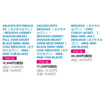
SALE30%OFF!!NEXUS
SALE30%OFF!!
NEXUSVII （ ネクサス
VII （ ネクサスセブン ）
NEXUSVII （ ネクサス
セブン ） - CWU
- NEXUSVII.×DISNEY
セブン ） -
COACH JACKET [
SHADOW MICKEY
NEXUSVII.×DISNEY
MNA-NGR-J0A ]
PULL OVER HOODY
SHADOW MICKEY
[
NEXUSVII（ネクサスセ
BLACK [MNA-NSM-
CREW NECK SWEAT｜
ブン）- MNA-NGR-
COA]
[
NEXUSVII（ネク
BLACK [MNA-NSM-
J0A BLACK
]
サスセブン）- MNA-
COA]
[
NEXUSVII（ネク
NSM-COB BLACK
]
サスセブン）- MNA-
45,000
円
(税別)
NSM-COA BLACK
]
(
税込
:
49,500
円
)
12,600
円
(税別)
11,200
円
(税別)
(
税込
:
13,860
円
)
定価
:
18,000
円
(
税込
:
12,320
円
)
定価
:
16,000
円