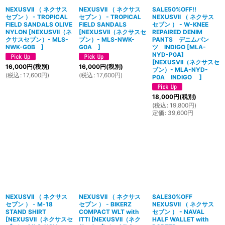
NEXUSVII （ ネクサス
NEXUSVII （ ネクサス
SALE50%OFF!!
セブン ） - TROPICAL
セブン ） - TROPICAL
NEXUSVII （ ネクサス
FIELD SANDALS OLIVE
FIELD SANDALS
セブン ） - W-KNEE
NYLON
[
NEXUSVII（ネ
[
NEXUSVII（ネクサスセ
REPAIRED DENIM
クサスセブン）- MLS-
ブン）- MLS-NWK-
PANTS デニムパン
NWK-G0B
]
G0A
]
ツ INDIGO [MLA-
NYD-P0A]
[
NEXUSVII（ネクサスセ
16,000
円
(税別)
16,000
円
(税別)
ブン）- MLA-NYD-
(
税込
:
17,600
円
)
(
税込
:
17,600
円
)
P0A INDIGO
]
18,000
円
(税別)
(
税込
:
19,800
円
)
定価
:
39,600
円
NEXUSVII （ ネクサス
NEXUSVII （ ネクサス
SALE30%OFF
セブン ） - M-18
セブン ） - BIKERZ
NEXUSVII （ ネクサス
STAND SHIRT
COMPACT WLT with
セブン ） - NAVAL
[
NEXUSVII（ネクサスセ
ITTI
[
NEXUSVII（ネク
HALF WALLET with