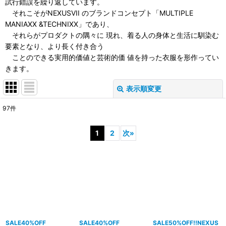
試行錯誤を繰り返しています。
それこそがNEXUSVII のブランドコンセプト「MULTIPLE
MANIAXX &TECHNIXX」であり、
それらがプロダクトの隅々に 現れ、着る人の身体と生活に馴染む
要素となり、より長く付き合う
ことのできる実用的価値と芸術的価 値を持った衣服を形作ってい
きます。
表示順変更
閉じる
97
件
表示数
:
1
2
次
»
並び順
:
絞り込む
SALE40%OFF
SALE40%OFF
SALE50%OFF!!NEXUS