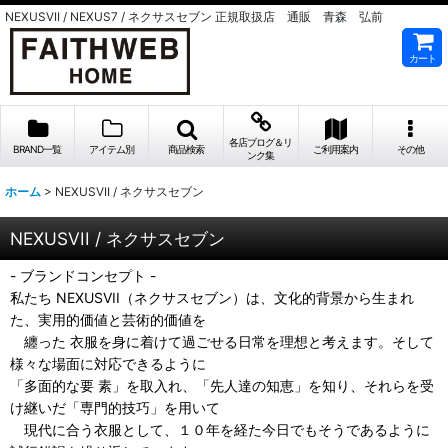
NEXUSVII / NEXUS7 / ネクサスセブン 正規取扱店 通販 青森 弘前
カート
各店ブログ＆リ
BRAND一覧
アイテム別
商品検索
ご利用案内
その他
ンク集
ホーム
>
NEXUSVII / ネクサスセブン
NEXUSVII / ネクサスセブン
- ブランドコンセプト -
私たち NEXUSVII（ネクサスセブン）は、文化的背景から生まれ
た、実用的価値と芸術的価値を
纏った 衣服を身に着けて過ごせる日常を理想と考えます。そして
様々な場面に対応できるように
「多面的な要 素」を取入れ、「先人達の知恵」を知り、それらを受
け継いだ「専門的技巧」を用いて
現代に合う衣服として、１０年を経た今日でもそうであるように