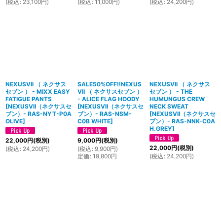
(
税込
:
23,100
円
)
(
税込
:
11,000
円
)
(
税込
:
24,200
円
)
NEXUSVII （ ネクサス
SALE50%OFF!!NEXUS
NEXUSVII （ ネクサス
セブン ） - MIXX EASY
VII （ ネクサスセブン ）
セブン ） - THE
FATIGUE PANTS
- ALICE FLAG HOODY
HUMUNGUS CREW
[
NEXUSVII（ネクサスセ
[
NEXUSVII（ネクサスセ
NECK SWEAT
ブン）- RAS-NYT-P0A
ブン）- RAS-NSM-
[
NEXUSVII（ネクサスセ
OLIVE
]
C0B WHITE
]
ブン）- RAS-NNK-C0A
H.GREY
]
22,000
円
(税別)
9,000
円
(税別)
22,000
円
(税別)
(
税込
:
24,200
円
)
(
税込
:
9,900
円
)
定価
:
19,800
円
(
税込
:
24,200
円
)