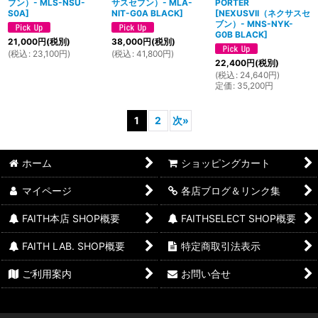
ブン）- MLS-NSU-
サスセブン）- MLA-
PORTER
S0A
]
NIT-G0A BLACK
]
[
NEXUSVII（ネクサスセ
ブン）- MNS-NYK-
G0B BLACK
]
21,000
円
(税別)
38,000
円
(税別)
(
税込
:
23,100
円
)
(
税込
:
41,800
円
)
22,400
円
(税別)
(
税込
:
24,640
円
)
定価
:
35,200
円
1
2
次
»
ホーム
ショッピングカート
マイページ
各店ブログ＆リンク集
FAITH本店 SHOP概要
FAITHSELECT SHOP概要
FAITH LAB. SHOP概要
特定商取引法表示
ご利用案内
お問い合せ