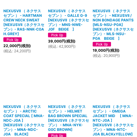
NEXUSVII （ ネクサス
NEXUSVII （ ネクサス
NEXUSVII （ ネクサス
セブン ） - HARTMAN
セブン ） - GALLE G-9
セブン ） - NEXUSVII /
CREW NECK SWEAT
[
NEXUSVII（ネクサスセ
NON BONDAGE PANTS
[
NEXUSVII（ネクサスセ
ブン）- MNS-NWE-
[MLS-NSU-P0A]
ブン）- RAS-NNK-C0A
J0F BEIGE
]
[
NEXUSVII（ネクサスセ
H.GREY
]
ブン）- MLS-NSU-
P0A BEIGE
]
39,000
円
(税別)
22,000
円
(税別)
(
税込
:
42,900
円
)
19,000
円
(税別)
(
税込
:
24,200
円
)
(
税込
:
20,900
円
)
NEXUSVII （ ネクサス
NEXUSVII （ ネクサス
NEXUSVII （ ネクサス
セブン ） - ARCTIC
セブン ） - HELMET
セブン ） - OMEGA
COAT SPECIAL [ MNA-
BAG BROWN SPECIAL
JACKET MID [ MNA-
NDC-J0A ]
[
NEXUSVII（ネクサスセ
NTC-J0A ]
[
NEXUSVII（ネクサスセ
ブン） - MNA-NYK-
[
NEXUSVII（ネクサスセ
ブン）- MNA-NDC-
G0C BROWN
]
ブン）- MNA-NTC-
J0A BLACK
]
J0A BLACKxYELLOW
]