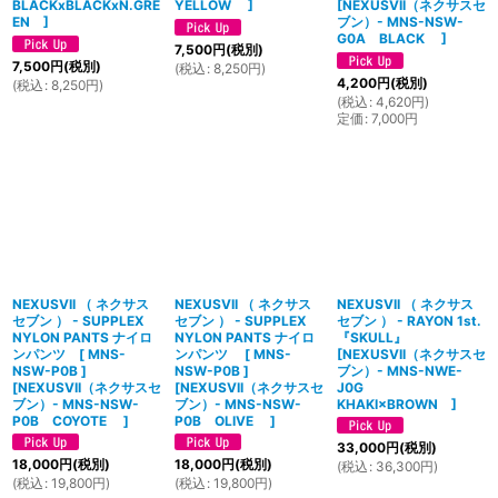
BLACKxBLACKxN.GRE
YELLOW
]
[
NEXUSVII（ネクサスセ
EN
]
ブン）- MNS-NSW-
G0A BLACK
]
7,500
円
(税別)
7,500
円
(税別)
(
税込
:
8,250
円
)
4,200
円
(税別)
(
税込
:
8,250
円
)
(
税込
:
4,620
円
)
定価
:
7,000
円
NEXUSVII （ ネクサス
NEXUSVII （ ネクサス
NEXUSVII （ ネクサス
セブン ） - SUPPLEX
セブン ） - SUPPLEX
セブン ） - RAYON 1st.
NYLON PANTS ナイロ
NYLON PANTS ナイロ
『SKULL』
ンパンツ [ MNS-
ンパンツ [ MNS-
[
NEXUSVII（ネクサスセ
NSW-P0B ]
NSW-P0B ]
ブン）- MNS-NWE-
[
NEXUSVII（ネクサスセ
[
NEXUSVII（ネクサスセ
J0G
ブン）- MNS-NSW-
ブン）- MNS-NSW-
KHAKI×BROWN
]
P0B COYOTE
]
P0B OLIVE
]
33,000
円
(税別)
18,000
円
(税別)
18,000
円
(税別)
(
税込
:
36,300
円
)
(
税込
:
19,800
円
)
(
税込
:
19,800
円
)