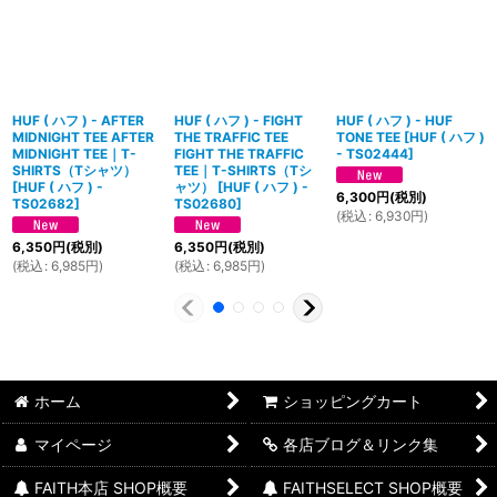
HUF ( ハフ ) - AFTER
HUF ( ハフ ) - FIGHT
HUF ( ハフ ) - HUF
MIDNIGHT TEE AFTER
THE TRAFFIC TEE
TONE TEE
[
HUF ( ハフ )
MIDNIGHT TEE｜T-
FIGHT THE TRAFFIC
- TS02444
]
SHIRTS（Tシャツ）
TEE｜T-SHIRTS（Tシ
[
HUF ( ハフ ) -
ャツ）
[
HUF ( ハフ ) -
6,300
円
(税別)
TS02682
]
TS02680
]
(
税込
:
6,930
円
)
6,350
円
(税別)
6,350
円
(税別)
(
税込
:
6,985
円
)
(
税込
:
6,985
円
)
ホーム
ショッピングカート
マイページ
各店ブログ＆リンク集
FAITH本店 SHOP概要
FAITHSELECT SHOP概要