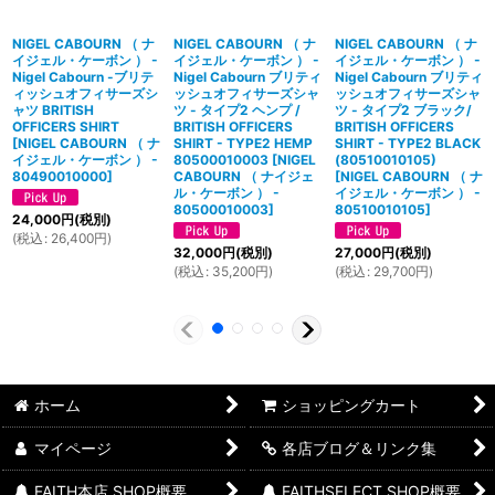
NIGEL CABOURN （ ナ
NIGEL CABOURN （ ナ
NIGEL CABOURN （ ナ
イジェル・ケーボン ） -
イジェル・ケーボン ） -
イジェル・ケーボン ） -
Nigel Cabourn -ブリテ
Nigel Cabourn ブリティ
Nigel Cabourn ブリティ
ィッシュオフィサーズシ
ッシュオフィサーズシャ
ッシュオフィサーズシャ
ャツ BRITISH
ツ - タイプ2 ヘンプ /
ツ - タイプ2 ブラック/
OFFICERS SHIRT
BRITISH OFFICERS
BRITISH OFFICERS
[
NIGEL CABOURN （ ナ
SHIRT - TYPE2 HEMP
SHIRT - TYPE2 BLACK
イジェル・ケーボン ） -
80500010003
[
NIGEL
(80510010105)
80490010000
]
CABOURN （ ナイジェ
[
NIGEL CABOURN （ ナ
ル・ケーボン ） -
イジェル・ケーボン ） -
80500010003
]
80510010105
]
24,000
円
(税別)
(
税込
:
26,400
円
)
32,000
円
(税別)
27,000
円
(税別)
(
税込
:
35,200
円
)
(
税込
:
29,700
円
)
ホーム
ショッピングカート
マイページ
各店ブログ＆リンク集
FAITH本店 SHOP概要
FAITHSELECT SHOP概要