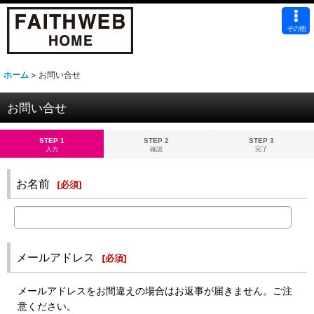
その他
ホーム
>
お問い合せ
お問い合せ
STEP 1
STEP 2
STEP 3
入力
確認
完了
お名前
[
必須
]
メールアドレス
[
必須
]
メールアドレスをお間違えの場合はお返事が届きません。ご注
意ください。