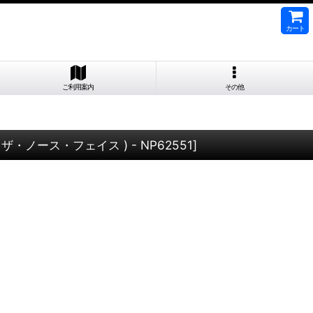
カート
ご利用案内
その他
 ( ザ・ノース・フェイス ) - NP62551
]