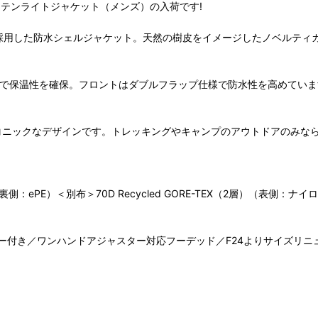
ィマウンテンライトジャケット（メンズ）の入荷です!
 2層素材を採用した防水シェルジャケット。天然の樹皮をイメージしたノベル
保温性を確保。フロントはダブルフラップ仕様で防水性を高めています。内
たアイコニックなデザインです。トレッキングやキャンプのアウトドアのみ
裏側：ePE）＜別布＞70D Recycled GORE-TEX（2層）（表側：ナイロ
ー付き／ワンハンドアジャスター対応フーデッド／F24よりサイズリニ