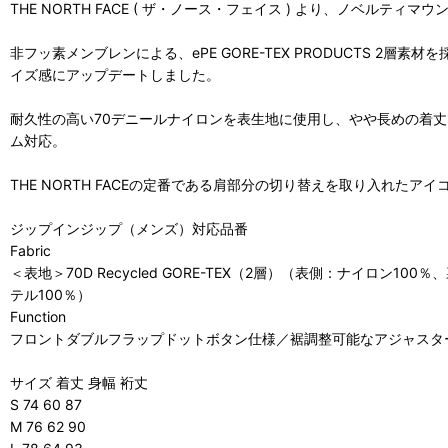
THE NORTH FACE ( ザ・ノース・フェイス ) より、ノベルテ
非フッ素メンブレンによる、ePE GORE-TEX PRODUCTS
イズ感にアップデートしました。
耐久性の高い70デニールナイロンを表生地に使用し、やや長めの着丈で
ム対応。
THE NORTH FACEの定番である肩部分の切り替えを取り入れ
ジップインジップ（メンズ）対応品番
Fabric
＜表地＞70D Recycled GORE-TEX（2層）（表側：ナイロン100％、
テル100％）
Function
フロントダブルフラップドットボタン仕様／裾調整可能なアジャスタ
サイズ 着丈 身幅 裄丈
S 74 60 87
M 76 62 90