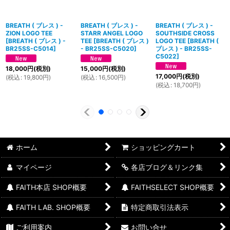
BREATH ( ブレス ) -
BREATH ( ブレス ) -
BREATH ( ブレス ) -
ZION LOGO TEE
STARR ANGEL LOGO
SOUTHSIDE CROSS
[
BREATH ( ブレス ) -
TEE
[
BREATH ( ブレス )
LOGO TEE
[
BREATH (
BR25SS-C5014
]
- BR25SS-C5020
]
ブレス ) - BR25SS-
C5022
]
18,000
円
(税別)
15,000
円
(税別)
17,000
円
(税別)
(
税込
:
19,800
円
)
(
税込
:
16,500
円
)
(
税込
:
18,700
円
)
ホーム
ショッピングカート
マイページ
各店ブログ＆リンク集
FAITH本店 SHOP概要
FAITHSELECT SHOP概要
FAITH LAB. SHOP概要
特定商取引法表示
ご利用案内
お問い合せ