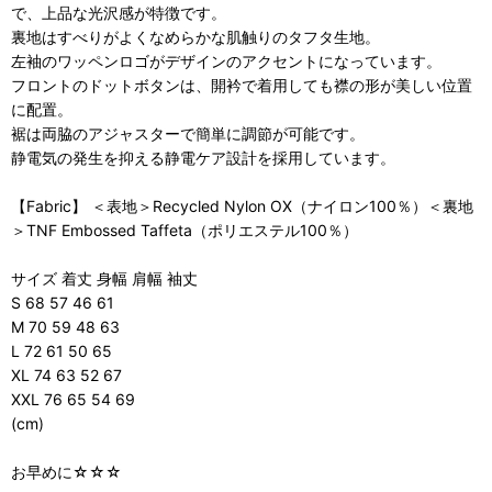
で、上品な光沢感が特徴です。
裏地はすべりがよくなめらかな肌触りのタフタ生地。
左袖のワッペンロゴがデザインのアクセントになっています。
フロントのドットボタンは、開衿で着用しても襟の形が美しい位置
に配置。
裾は両脇のアジャスターで簡単に調節が可能です。
静電気の発生を抑える静電ケア設計を採用しています。
【Fabric】 ＜表地＞Recycled Nylon OX（ナイロン100％）＜裏地
＞TNF Embossed Taffeta（ポリエステル100％）
サイズ 着丈 身幅 肩幅 袖丈
S 68 57 46 61
M 70 59 48 63
L 72 61 50 65
XL 74 63 52 67
XXL 76 65 54 69
(cm)
お早めに☆☆☆