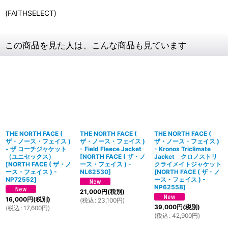
(FAITHSELECT)
この商品を見た人は、こんな商品も見ています
THE NORTH FACE (
THE NORTH FACE (
THE NORTH FACE (
ザ・ノース・フェイス )
ザ・ノース・フェイス )
ザ・ノース・フェイス )
- ザ コーチジャケット
- Field Fleece Jacket
- Kronos Triclimate
（ユニセックス）
[
NORTH FACE ( ザ・ノ
Jacket クロノストリ
[
NORTH FACE ( ザ・ノ
ース・フェイス ) -
クライメイトジャケット
ース・フェイス ) -
NL62530
]
[
NORTH FACE ( ザ・ノ
NP72552
]
ース・フェイス ) -
NP62558
]
21,000
円
(税別)
16,000
円
(税別)
(
税込
:
23,100
円
)
39,000
円
(税別)
(
税込
:
17,600
円
)
(
税込
:
42,900
円
)