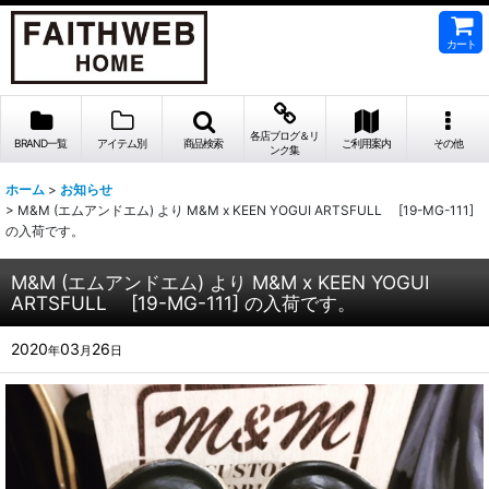
カート
各店ブログ＆リ
BRAND一覧
アイテム別
商品検索
ご利用案内
その他
ンク集
ホーム
>
お知らせ
>
M&M (エムアンドエム) より M&M x KEEN YOGUI ARTSFULL [19-MG-111]
の入荷です。
M&M (エムアンドエム) より M&M x KEEN YOGUI
ARTSFULL [19-MG-111] の入荷です。
2020
03
26
年
月
日