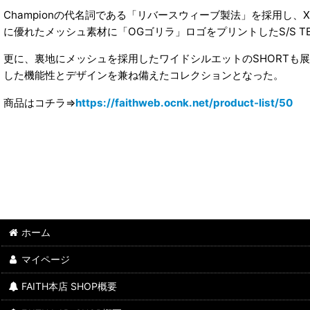
Championの代名詞である「リバースウィーブ製法」を採用し、XL
に優れたメッシュ素材に「OGゴリラ」ロゴをプリントしたS/S T
更に、裏地にメッシュを採用したワイドシルエットのSHORTも展開。S
した機能性とデザインを兼ね備えたコレクションとなった。
商品はコチラ⇒
https://faithweb.ocnk.net/product-list/50
ホーム
マイページ
FAITH本店 SHOP概要