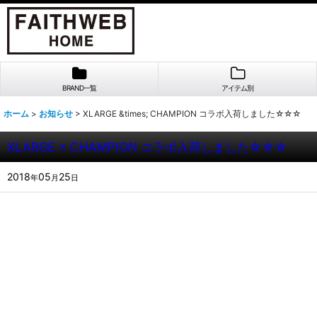
BRAND一覧
アイテム別
ホーム
>
お知らせ
>
XLARGE &times; CHAMPION コラボ入荷しました☆☆☆
XLARGE × CHAMPION コラボ入荷しました☆☆☆
2018
05
25
年
月
日