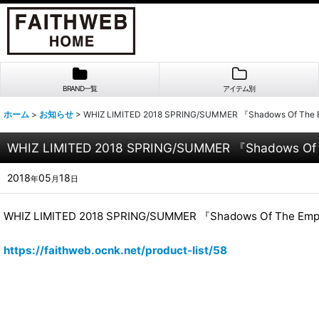
BRAND一覧
アイテム別
ホーム
>
お知らせ
>
WHIZ LIMITED 2018 SPRING/SUMMER 『Shadows O
WHIZ LIMITED 2018 SPRING/SUMMER 『Shadow
2018
05
18
年
月
日
WHIZ LIMITED 2018 SPRING/SUMMER 『Shadows Of T
https://faithweb.ocnk.net/product-list/58