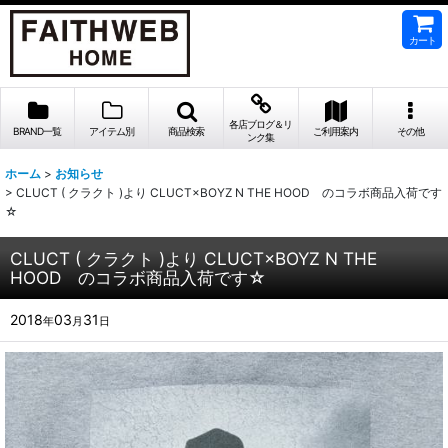
カート
各店ブログ＆リ
BRAND一覧
アイテム別
商品検索
ご利用案内
その他
ンク集
ホーム
>
お知らせ
>
CLUCT ( クラクト )より CLUCT×BOYZ N THE HOOD のコラボ商品入荷です
☆
CLUCT ( クラクト )より CLUCT×BOYZ N THE
HOOD のコラボ商品入荷です☆
2018
03
31
年
月
日