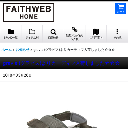
カート
各店ブログ＆リ
BRAND一覧
アイテム別
商品検索
ご利用案内
その他
ンク集
ホーム
>
お知らせ
>
gravis (グラビス)よりカーディフ入荷しました☆☆☆
gravis (グラビス)よりカーディフ入荷しました☆☆☆
2018
03
26
年
月
日