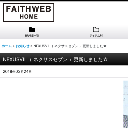
BRAND一覧
アイテム別
ホーム
>
お知らせ
>
NEXUSVII （ ネクサスセブン ）更新しました☆
NEXUSVII （ ネクサスセブン ）更新しました☆
2018
03
24
年
月
日