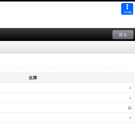
その他
戻る
在庫
×
×
△
×