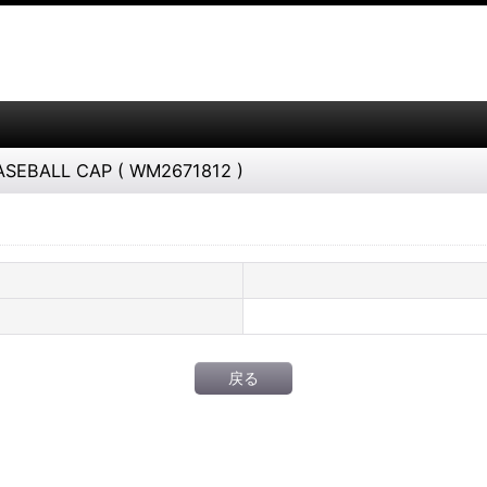
EBALL CAP ( WM2671812 )
戻る