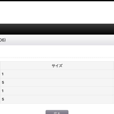
06)
サイズ
1
5
1
5
戻る