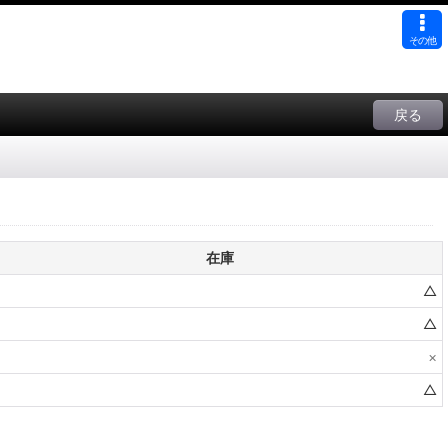
その他
戻る
在庫
△
△
×
△