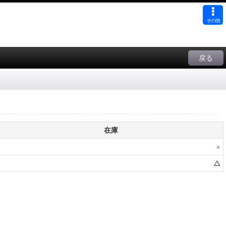
その他
戻る
在庫
×
△