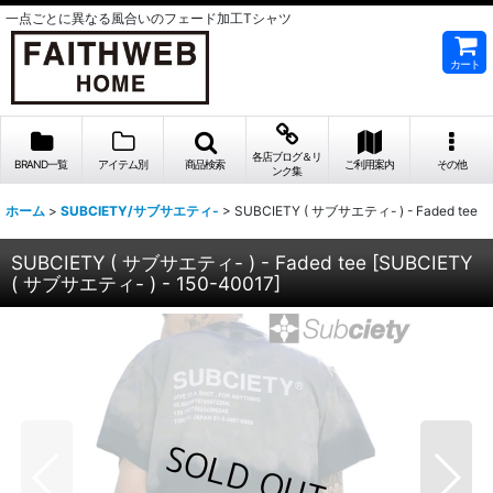
一点ごとに異なる風合いのフェード加工Tシャツ
カート
各店ブログ＆リ
BRAND一覧
アイテム別
商品検索
ご利用案内
その他
ンク集
ホーム
>
SUBCIETY/サブサエティ-
>
SUBCIETY ( サブサエティ- ) - Faded tee
SUBCIETY ( サブサエティ- ) - Faded tee
[
SUBCIETY
( サブサエティ- ) - 150-40017
]