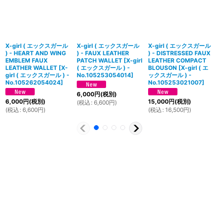
X-girl ( エックスガール
X-girl ( エックスガール
X-girl ( エックスガール
) - HEART AND WING
) - FAUX LEATHER
) - DISTRESSED FAUX
EMBLEM FAUX
PATCH WALLET
[
X-girl
LEATHER COMPACT
LEATHER WALLET
[
X-
( エックスガール ) -
BLOUSON
[
X-girl ( エ
girl ( エックスガール ) -
No.105253054014
]
ックスガール ) -
No.105262054024
]
No.105253021007
]
6,000
円
(税別)
6,000
円
(税別)
15,000
円
(税別)
(
税込
:
6,600
円
)
(
税込
:
6,600
円
)
(
税込
:
16,500
円
)