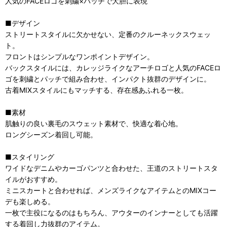
人気のFACEロゴを刺繍×パッチで大胆に表現
■デザイン
ストリートスタイルに欠かせない、定番のクルーネックスウェッ
ト。
フロントはシンプルなワンポイントデザイン。
バックスタイルには、カレッジライクなアーチロゴと人気のFACEロ
ゴを刺繍とパッチで組み合わせ、インパクト抜群のデザインに。
古着MIXスタイルにもマッチする、存在感あふれる一枚。
■素材
肌触りの良い裏毛のスウェット素材で、快適な着心地。
ロングシーズン着回し可能。
■スタイリング
ワイドなデニムやカーゴパンツと合わせた、王道のストリートスタ
イルがおすすめ。
ミニスカートと合わせれば、メンズライクなアイテムとのMIXコー
デも楽しめる。
一枚で主役になるのはもちろん、アウターのインナーとしても活躍
する着回し力抜群のアイテム。