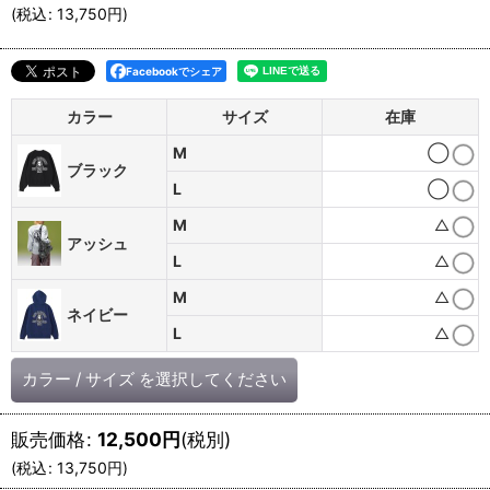
(
税込
:
13,750
円
)
Facebookでシェア
カラー
サイズ
在庫
M
◯
ブラック
L
◯
M
△
アッシュ
L
△
M
△
ネイビー
L
△
カラー
/
サイズ
を選択してください
販売価格
:
12,500
円
(税別)
(
税込
:
13,750
円
)