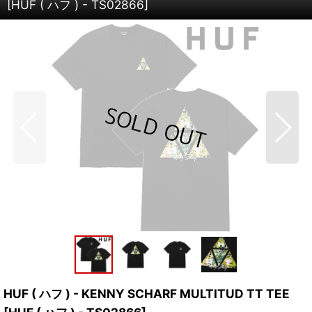
[
HUF ( ハフ ) - TS02866
]
HUF ( ハフ ) - KENNY SCHARF MULTITUD TT TEE