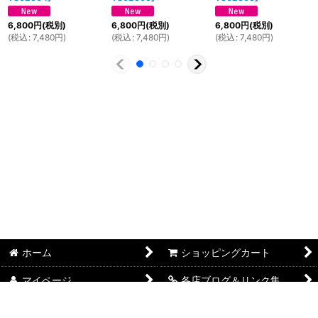
6,800
円
(税別)
6,800
円
(税別)
6,800
円
(税別)
(
税込
:
7,480
円
)
(
税込
:
7,480
円
)
(
税込
:
7,480
円
)
ホーム
ショッピングカート
マイページ
各店ブログ＆リンク集
FAITH本店 SHOP概要
FAITHSELECT SHOP概要