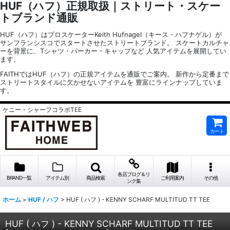
HUF（ハフ）正規取扱｜ストリート・スケー
トブランド通販
HUF（ハフ）はプロスケーターKeith Hufnagel（キース・ハフナゲル）が
サンフランシスコでスタートさせたストリートブランド。 スケートカルチャ
ーを背景に、Tシャツ・パーカー・キャップなど 人気アイテムを展開してい
ます。
FAITHではHUF（ハフ）の正規アイテムを通販でご案内。 新作から定番まで
ストリートスタイルに欠かせないアイテムを 豊富にラインナップしていま
す。
ケニー・シャーフコラボTEE
カート
各店ブログ＆リ
BRAND一覧
アイテム別
商品検索
ご利用案内
その他
ンク集
ホーム
>
HUF / ハフ
>
HUF ( ハフ ) - KENNY SCHARF MULTITUD TT TEE
HUF ( ハフ ) - KENNY SCHARF MULTITUD TT TEE