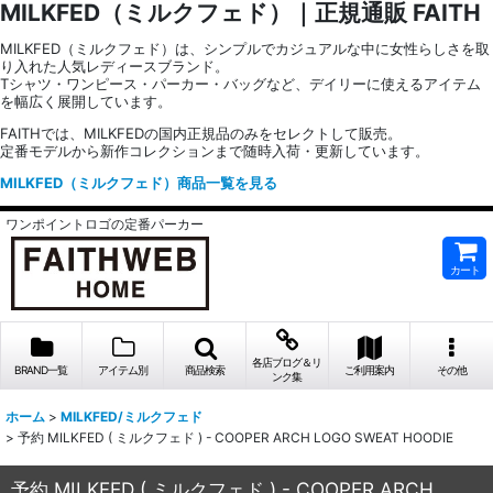
MILKFED（ミルクフェド）｜正規通販 FAITH
MILKFED（ミルクフェド）は、シンプルでカジュアルな中に女性らしさを取
り入れた人気レディースブランド。
Tシャツ・ワンピース・パーカー・バッグなど、デイリーに使えるアイテム
を幅広く展開しています。
FAITHでは、MILKFEDの国内正規品のみをセレクトして販売。
定番モデルから新作コレクションまで随時入荷・更新しています。
MILKFED（ミルクフェド）商品一覧を見る
ワンポイントロゴの定番パーカー
カート
各店ブログ＆リ
BRAND一覧
アイテム別
商品検索
ご利用案内
その他
ンク集
ホーム
>
MILKFED/ミルクフェド
>
予約 MILKFED ( ミルクフェド ) - COOPER ARCH LOGO SWEAT HOODIE
予約 MILKFED ( ミルクフェド ) - COOPER ARCH