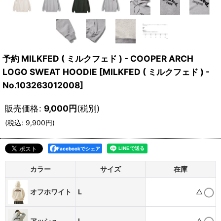
予約 MILKFED ( ミルクフェド ) - COOPER ARCH
LOGO SWEAT HOODIE
[
MILKFED ( ミルクフェド ) -
No.103263012008
]
販売価格
:
9,000
円
(税別)
(
税込
:
9,900
円
)
Facebookでシェア
カラー
サイズ
在庫
オフホワイト
L
△
アッシュ
L
△