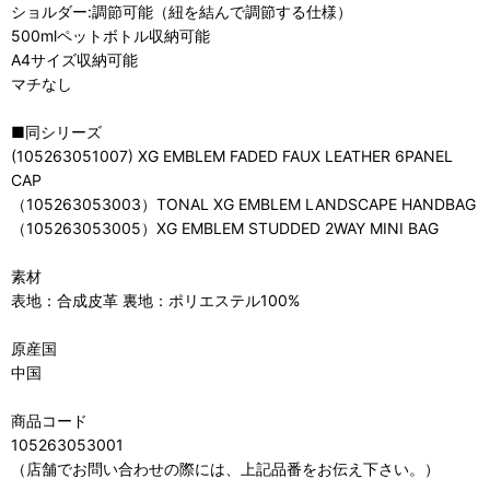
ショルダー:調節可能（紐を結んで調節する仕様）
500mlペットボトル収納可能
A4サイズ収納可能
マチなし
■同シリーズ
(105263051007) XG EMBLEM FADED FAUX LEATHER 6PANEL
CAP
（105263053003）TONAL XG EMBLEM LANDSCAPE HANDBAG
（105263053005）XG EMBLEM STUDDED 2WAY MINI BAG
素材
表地：合成皮革 裏地：ポリエステル100%
原産国
中国
商品コード
105263053001
（店舗でお問い合わせの際には、上記品番をお伝え下さい。）