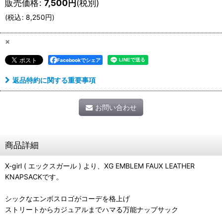
販売価格
:
7,500
円
(税別)
(
税込
:
8,250
円
)
×
Facebookでシェア
返品特約に関する重要事項
お問い合わせ
商品詳細
X-girl ( エックスガール ) より、XG EMBLEM FAUX LEATHER
KNAPSACKです。
シックなエンボスロゴがコーデを格上げ
ストリートからカジュアルまでハマる万能ナップサック