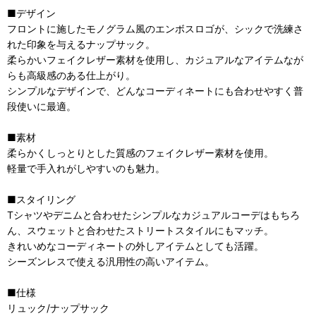
■デザイン
フロントに施したモノグラム風のエンボスロゴが、シックで洗練さ
れた印象を与えるナップサック。
柔らかいフェイクレザー素材を使用し、カジュアルなアイテムなが
らも高級感のある仕上がり。
シンプルなデザインで、どんなコーディネートにも合わせやすく普
段使いに最適。
■素材
柔らかくしっとりとした質感のフェイクレザー素材を使用。
軽量で手入れがしやすいのも魅力。
■スタイリング
Tシャツやデニムと合わせたシンプルなカジュアルコーデはもちろ
ん、スウェットと合わせたストリートスタイルにもマッチ。
きれいめなコーディネートの外しアイテムとしても活躍。
シーズンレスで使える汎用性の高いアイテム。
■仕様
リュック/ナップサック