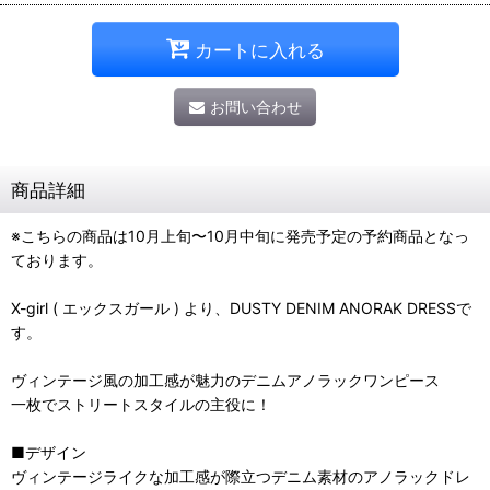
カートに入れる
お問い合わせ
商品詳細
※こちらの商品は10月上旬〜10月中旬に発売予定の予約商品となっ
ております。
X-girl ( エックスガール ) より、DUSTY DENIM ANORAK DRESSで
す。
ヴィンテージ風の加工感が魅力のデニムアノラックワンピース
一枚でストリートスタイルの主役に！
■デザイン
ヴィンテージライクな加工感が際立つデニム素材のアノラックドレ