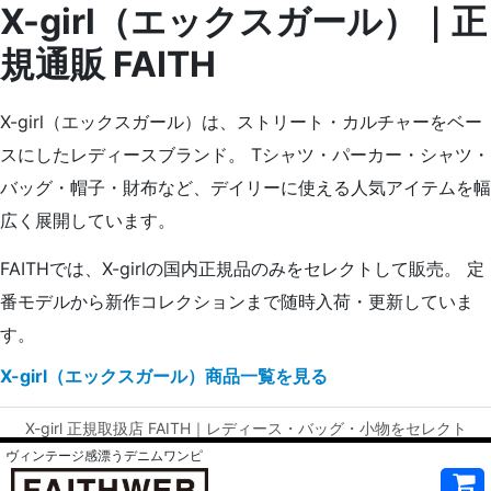
X-girl（エックスガール）｜正
規通販 FAITH
X-girl（エックスガール）は、ストリート・カルチャーをベー
スにしたレディースブランド。 Tシャツ・パーカー・シャツ・
バッグ・帽子・財布など、デイリーに使える人気アイテムを幅
広く展開しています。
FAITHでは、X-girlの国内正規品のみをセレクトして販売。 定
番モデルから新作コレクションまで随時入荷・更新していま
す。
X-girl（エックスガール）商品一覧を見る
X-girl 正規取扱店 FAITH｜レディース・バッグ・小物をセレクト
ヴィンテージ感漂うデニムワンピ