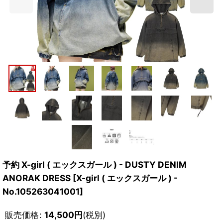
予約 X-girl ( エックスガール ) - DUSTY DENIM
ANORAK DRESS
[
X-girl ( エックスガール ) -
No.105263041001
]
販売価格
:
14,500
円
(税別)