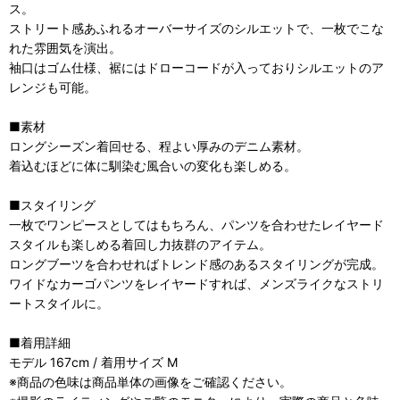
ス。
ストリート感あふれるオーバーサイズのシルエットで、一枚でこな
れた雰囲気を演出。
袖口はゴム仕様、裾にはドローコードが入っておりシルエットのア
レンジも可能。
■素材
ロングシーズン着回せる、程よい厚みのデニム素材。
着込むほどに体に馴染む風合いの変化も楽しめる。
■スタイリング
一枚でワンピースとしてはもちろん、パンツを合わせたレイヤード
スタイルも楽しめる着回し力抜群のアイテム。
ロングブーツを合わせればトレンド感のあるスタイリングが完成。
ワイドなカーゴパンツをレイヤードすれば、メンズライクなストリ
ートスタイルに。
■着用詳細
モデル 167cm / 着用サイズ M
※商品の色味は商品単体の画像をご確認ください。