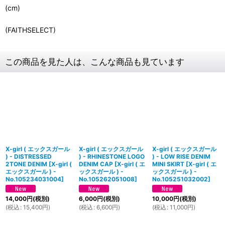
(cm)
(FAITHSELECT)
この商品を見た人は、こんな商品も見ています
X-girl ( エックスガール
X-girl ( エックスガール
X-girl ( エックスガール
) - DISTRESSED
) - RHINESTONE LOGO
) - LOW RISE DENIM
2TONE DENIM
[
X-girl (
DENIM CAP
[
X-girl ( エ
MINI SKIRT
[
X-girl ( エ
エックスガール ) -
ックスガール ) -
ックスガール ) -
No.105234031004
]
No.105262051008
]
No.105251032002
]
14,000
円
(税別)
6,000
円
(税別)
10,000
円
(税別)
(
税込
:
15,400
円
)
(
税込
:
6,600
円
)
(
税込
:
11,000
円
)