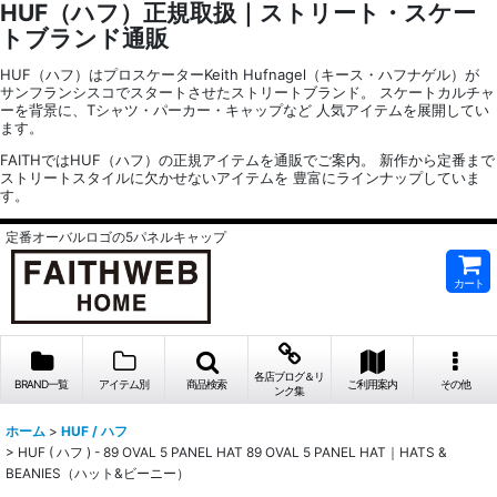
HUF（ハフ）正規取扱｜ストリート・スケー
トブランド通販
HUF（ハフ）はプロスケーターKeith Hufnagel（キース・ハフナゲル）が
サンフランシスコでスタートさせたストリートブランド。 スケートカルチャ
ーを背景に、Tシャツ・パーカー・キャップなど 人気アイテムを展開してい
ます。
FAITHではHUF（ハフ）の正規アイテムを通販でご案内。 新作から定番まで
ストリートスタイルに欠かせないアイテムを 豊富にラインナップしていま
す。
定番オーバルロゴの5パネルキャップ
カート
各店ブログ＆リ
BRAND一覧
アイテム別
商品検索
ご利用案内
その他
ンク集
ホーム
>
HUF / ハフ
>
HUF ( ハフ ) - 89 OVAL 5 PANEL HAT 89 OVAL 5 PANEL HAT｜HATS &
BEANIES（ハット&ビーニー）