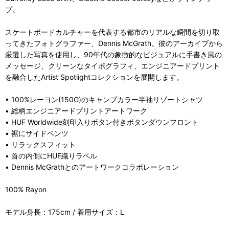
プ。
スケートボードカルチャーを代表する都市のリアルな瞬間を切り取
ってきたフォトグラファー、Dennis McGrath。彼のアーカイブから
厳選した写真を使用し、90年代の象徴的なビジュアルに手書き風の
メッセージ、クリーンなタイポグラフィ、エンジニアードプリント
を融合したArtist Spotlightコレクションを展開します。
• 100%レーヨン(150G)のキャンプカラー半袖リゾートシャツ
• 総柄エンジニアードプリントアートワーク
• HUF Worldwide刻印入りボタン付きボタンダウンフロント
• 裾にサイドベンツ
• リラックスフィット
• 首の内側にHUF織りラベル
• Dennis McGrathとのアートワークコラボレーション
100% Rayon
モデル身長：175cm / 着用サイズ：L