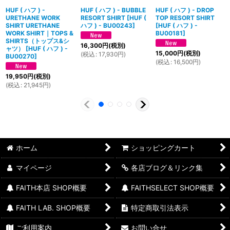
HUF ( ハフ ) -
HUF ( ハフ ) - BUBBLE
HUF ( ハフ ) - DROP
URETHANE WORK
RESORT SHIRT
[
HUF (
TOP RESORT SHIRT
SHIRT URETHANE
ハフ ) - BU00243
]
[
HUF ( ハフ ) -
WORK SHIRT｜TOPS &
BU00181
]
SHIRTS（トップス&シ
16,300
円
(税別)
ャツ）
[
HUF ( ハフ ) -
15,000
円
(税別)
(
税込
:
17,930
円
)
BU00270
]
(
税込
:
16,500
円
)
19,950
円
(税別)
(
税込
:
21,945
円
)
ホーム
ショッピングカート
マイページ
各店ブログ＆リンク集
FAITH本店 SHOP概要
FAITHSELECT SHOP概要
FAITH LAB. SHOP概要
特定商取引法表示
ご利用案内
お問い合せ