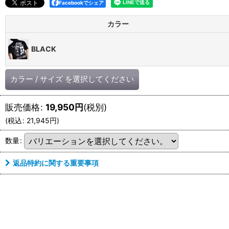
Facebookでシェア
カラー
BLACK
カラー
/
サイズ
を選択してください
販売価格
:
19,950
円
(税別)
(
税込
:
21,945
円
)
数量
:
返品特約に関する重要事項