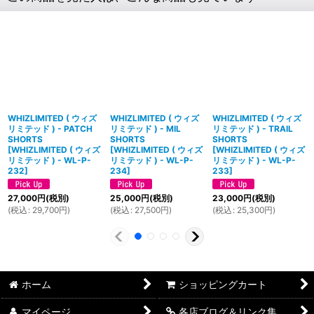
WHIZLIMITED ( ウィズ
WHIZLIMITED ( ウィズ
WHIZLIMITED ( ウィズ
リミテッド ) - PATCH
リミテッド ) - MIL
リミテッド ) - TRAIL
SHORTS
SHORTS
SHORTS
[
WHIZLIMITED ( ウィズ
[
WHIZLIMITED ( ウィズ
[
WHIZLIMITED ( ウィズ
リミテッド ) - WL-P-
リミテッド ) - WL-P-
リミテッド ) - WL-P-
232
]
234
]
233
]
27,000
円
(税別)
25,000
円
(税別)
23,000
円
(税別)
(
税込
:
29,700
円
)
(
税込
:
27,500
円
)
(
税込
:
25,300
円
)
ホーム
ショッピングカート
マイページ
各店ブログ＆リンク集