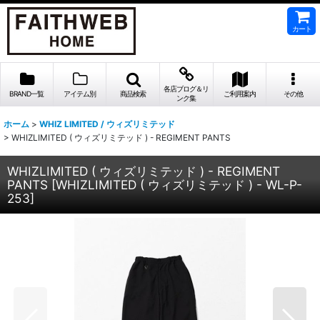
カート
各店ブログ＆リ
BRAND一覧
アイテム別
商品検索
ご利用案内
その他
ンク集
ホーム
>
WHIZ LIMITED / ウィズリミテッド
>
WHIZLIMITED ( ウィズリミテッド ) - REGIMENT PANTS
WHIZLIMITED ( ウィズリミテッド ) - REGIMENT
PANTS
[
WHIZLIMITED ( ウィズリミテッド ) - WL-P-
253
]