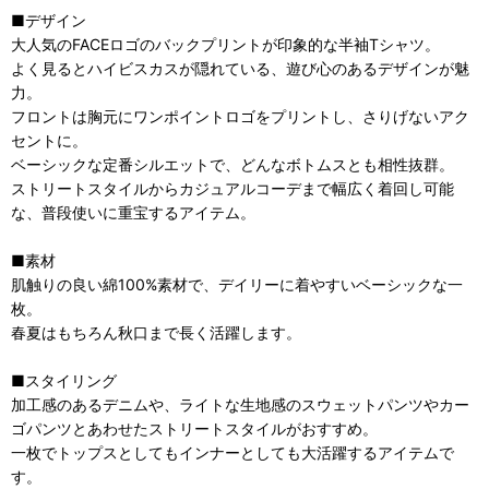
■デザイン
大人気のFACEロゴのバックプリントが印象的な半袖Tシャツ。
よく見るとハイビスカスが隠れている、遊び心のあるデザインが魅
力。
フロントは胸元にワンポイントロゴをプリントし、さりげないアク
セントに。
ベーシックな定番シルエットで、どんなボトムスとも相性抜群。
ストリートスタイルからカジュアルコーデまで幅広く着回し可能
な、普段使いに重宝するアイテム。
■素材
肌触りの良い綿100%素材で、デイリーに着やすいベーシックな一
枚。
春夏はもちろん秋口まで長く活躍します。
■スタイリング
加工感のあるデニムや、ライトな生地感のスウェットパンツやカー
ゴパンツとあわせたストリートスタイルがおすすめ。
一枚でトップスとしてもインナーとしても大活躍するアイテムで
す。