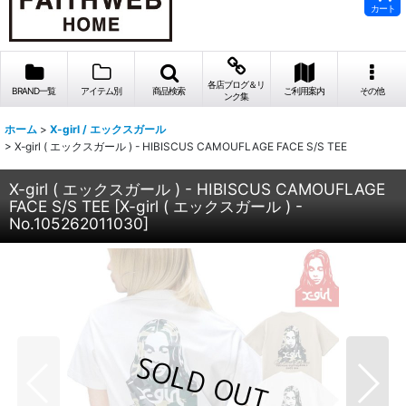
カート
各店ブログ＆リ
BRAND一覧
アイテム別
商品検索
ご利用案内
その他
ンク集
ホーム
>
X-girl / エックスガール
>
X-girl ( エックスガール ) - HIBISCUS CAMOUFLAGE FACE S/S TEE
X-girl ( エックスガール ) - HIBISCUS CAMOUFLAGE
FACE S/S TEE
[
X-girl ( エックスガール ) -
No.105262011030
]