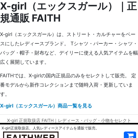
X-girl（エックスガール）｜正
規通販 FAITH
X-girl（エックスガール）は、ストリート・カルチャーをベー
スにしたレディースブランド。 Tシャツ・パーカー・シャツ・
バッグ・帽子・財布など、デイリーに使える人気アイテムを幅
広く展開しています。
FAITHでは、X-girlの国内正規品のみをセレクトして販売。 定
番モデルから新作コレクションまで随時入荷・更新していま
す。
X-girl（エックスガール）商品一覧を見る
X-girl 正規取扱店 FAITH｜レディース・バッグ・小物をセレクト
X-girl正規取扱店。人気レディースアイテムを通販で販売。