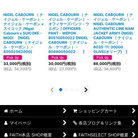
NIGEL CABOURN （ ナ
NIGEL CABOURN （ ナ
NIGEL CABOURN （ ナ
イジェル・ケーボン ） -
イジェル・ケーボン ） -
イジェル・ケーボン ） -
ナイジェル・ケーボン ×
オフィサーズパンツ - ウ
NIGEL CABOURN
スイコック /Nigel
エポン / OFFICERS
AUTHENTIC LINE NAM
Cabourn x SUICOKE -
PANT - WEPON
JACKET ARMY
[
NIGEL
MOGI
[
NIGEL
80510050022
[
NIGEL
CABOURN （ ナイジェ
CABOURN （ ナイジェ
CABOURN （ ナイジェ
ル・ケーボン ） -
ル・ケーボン ） -
ル・ケーボン ） -
8035-11-30000
80502562000
]
80490050022
]
OLIVE(オリーブ)
]
33,000
円
(税別)
30,000
円
(税別)
86,000
円
(税別)
(
税込
:
36,300
円
)
(
税込
:
33,000
円
)
(
税込
:
94,600
円
)
ホーム
ショッピングカート
マイページ
各店ブログ＆リンク集
FAITH本店 SHOP概要
FAITHSELECT SHOP概要