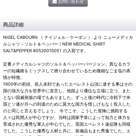
お問い合わせ
商品詳細
NIGEL CABOURN （ ナイジェル・ケーボン ） より ニューメディカ
ルシャツ - ソルト＆ペッパー / NEW MEDICAL SHIRT
SALT&PEPPER 80520010051 の入荷です。
定番メディカルシャツのソルト＆ペッパーバージョン。異なるカラ
ーの短繊維をミックスして撚り合わせているため微細なごま塩の表
情が特徴。
1900年の初頭、前人未到であったエベレスト山頂に達する事はその
国の強大な力を世界中に宣言し、他国より優位な立場に立つ、また
とない国威発揚の場でもありました。ずっと後の時代に冷戦下で米
国とソ連が月への到達のために莫大な国力を惜しげもなく投入した
のと同じと言えるでしょう。 今でこそ、こうした冒険に挑戦する
人々は民間人が中心ですが、当時は国家予算によって知力と体力を
育成された優秀な軍人が中心でした。英国エベレスト遠征隊も同様
でした。こうした優秀な人材と共に、装備品もまた秀逸でした。エ