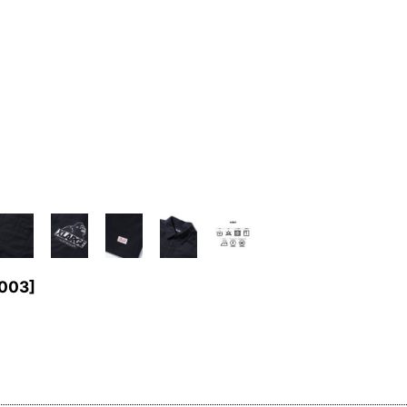
003
]