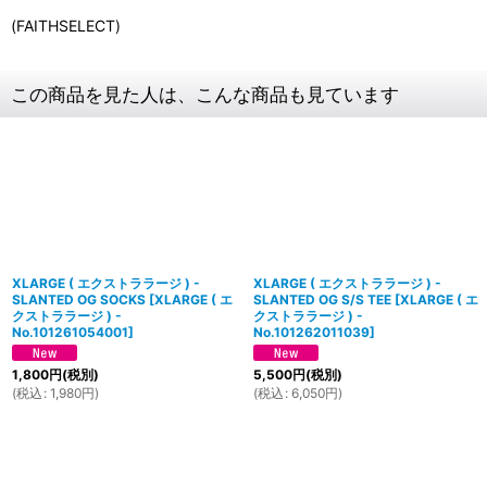
(FAITHSELECT)
この商品を見た人は、こんな商品も見ています
XLARGE ( エクストララージ ) -
XLARGE ( エクストララージ ) -
SLANTED OG SOCKS
[
XLARGE ( エ
SLANTED OG S/S TEE
[
XLARGE ( エ
クストララージ ) -
クストララージ ) -
No.101261054001
]
No.101262011039
]
1,800
円
(税別)
5,500
円
(税別)
(
税込
:
1,980
円
)
(
税込
:
6,050
円
)