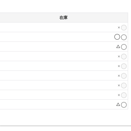
在庫
×
◯
△
×
×
×
×
×
△