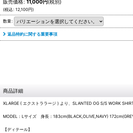
販売価格
:
11,000
円
(税別)
(
税込
:
12,100
円
)
数量
:
返品特約に関する重要事項
商品詳細
XLARGE ( エクストララージ ) より、SLANTED OG S/S WORK SHI
MODEL：Lサイズ 身長：183cm(BLACK,OLIVE,NAVY) 172cm(GRE
【ディテール】