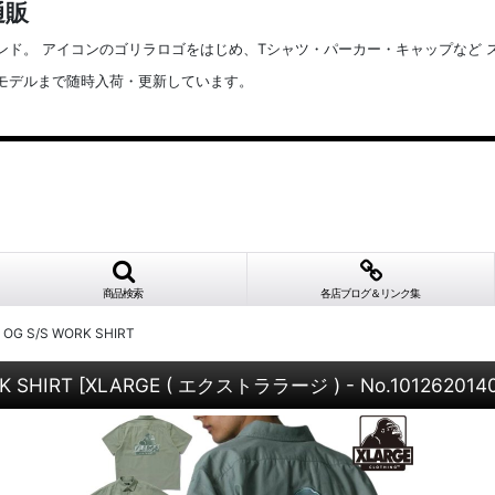
通販
ブランド。 アイコンのゴリラロゴをはじめ、Tシャツ・パーカー・キャップな
定番モデルまで随時入荷・更新しています。
商品検索
各店ブログ＆リンク集
OG S/S WORK SHIRT
K SHIRT
[
XLARGE ( エクストララージ ) - No.101262014