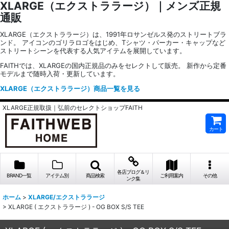
XLARGE（エクストララージ）｜メンズ正規
通販
XLARGE（エクストララージ）は、1991年ロサンゼルス発のストリートブラ
ンド。 アイコンのゴリラロゴをはじめ、Tシャツ・パーカー・キャップなど
ストリートシーンを代表する人気アイテムを展開しています。
FAITHでは、XLARGEの国内正規品のみをセレクトして販売。 新作から定番
モデルまで随時入荷・更新しています。
XLARGE（エクストララージ）商品一覧を見る
XLARGE正規取扱｜弘前のセレクトショップFAITH
カート
各店ブログ＆リ
BRAND一覧
アイテム別
商品検索
ご利用案内
その他
ンク集
ホーム
>
XLARGE/エクストララージ
>
XLARGE ( エクストララージ ) - OG BOX S/S TEE