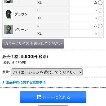
XL
△
L
×
ブラウン
XL
×
L
△
グリーン
XL
×
カラー
/
サイズ
を選択してください
販売価格
:
5,500
円
(税別)
(
税込
:
6,050
円
)
数量
:
返品特約に関する重要事項
カートに入れる