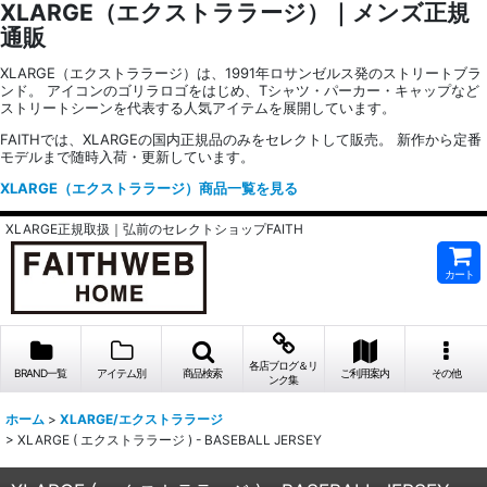
XLARGE（エクストララージ）｜メンズ正規
通販
XLARGE（エクストララージ）は、1991年ロサンゼルス発のストリートブラ
ンド。 アイコンのゴリラロゴをはじめ、Tシャツ・パーカー・キャップなど
ストリートシーンを代表する人気アイテムを展開しています。
FAITHでは、XLARGEの国内正規品のみをセレクトして販売。 新作から定番
モデルまで随時入荷・更新しています。
XLARGE（エクストララージ）商品一覧を見る
XLARGE正規取扱｜弘前のセレクトショップFAITH
カート
各店ブログ＆リ
BRAND一覧
アイテム別
商品検索
ご利用案内
その他
ンク集
ホーム
>
XLARGE/エクストララージ
>
XLARGE ( エクストララージ ) - BASEBALL JERSEY