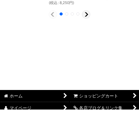
(
税込
:
8,250
円
)
ホーム
ショッピングカート
マイページ
各店ブログ＆リンク集
FAITH本店 SHOP概要
FAITHSELECT SHOP概要
FAITH LAB. SHOP概要
特定商取引法表示