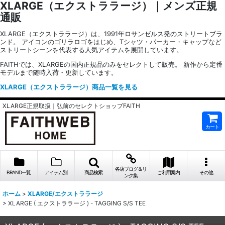
XLARGE（エクストララージ）｜メンズ正規
通販
XLARGE（エクストララージ）は、1991年ロサンゼルス発のストリートブラ
ンド。 アイコンのゴリラロゴをはじめ、Tシャツ・パーカー・キャップなど
ストリートシーンを代表する人気アイテムを展開しています。
FAITHでは、XLARGEの国内正規品のみをセレクトして販売。 新作から定番
モデルまで随時入荷・更新しています。
XLARGE（エクストララージ）商品一覧を見る
XLARGE正規取扱｜弘前のセレクトショップFAITH
カート
各店ブログ＆リ
BRAND一覧
アイテム別
商品検索
ご利用案内
その他
ンク集
ホーム
>
XLARGE/エクストララージ
>
XLARGE ( エクストララージ ) - TAGGING S/S TEE