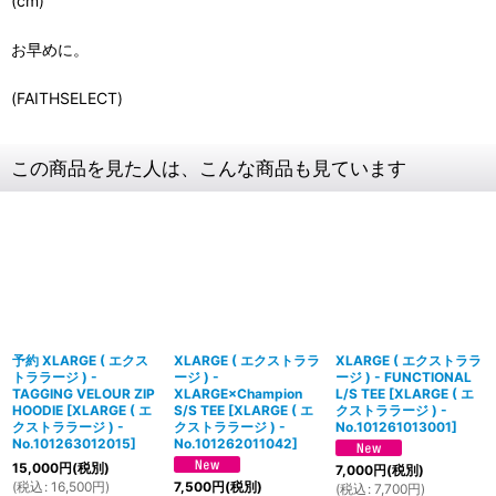
(cm)
お早めに。
(FAITHSELECT)
この商品を見た人は、こんな商品も見ています
予約 XLARGE ( エクス
XLARGE ( エクストララ
XLARGE ( エクストララ
トララージ ) -
ージ ) -
ージ ) - FUNCTIONAL
TAGGING VELOUR ZIP
XLARGE×Champion
L/S TEE
[
XLARGE ( エ
HOODIE
[
XLARGE ( エ
S/S TEE
[
XLARGE ( エ
クストララージ ) -
クストララージ ) -
クストララージ ) -
No.101261013001
]
No.101263012015
]
No.101262011042
]
15,000
円
(税別)
7,000
円
(税別)
(
税込
:
16,500
円
)
7,500
円
(税別)
(
税込
:
7,700
円
)