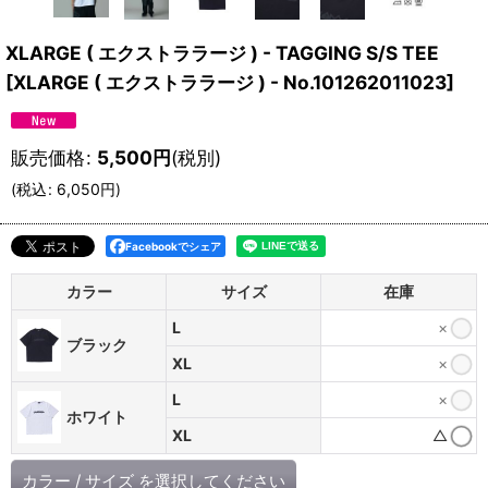
XLARGE ( エクストララージ ) - TAGGING S/S TEE
[
XLARGE ( エクストララージ ) - No.101262011023
]
販売価格
:
5,500
円
(税別)
(
税込
:
6,050
円
)
Facebookでシェア
カラー
サイズ
在庫
L
×
ブラック
XL
×
L
×
ホワイト
XL
△
カラー
/
サイズ
を選択してください