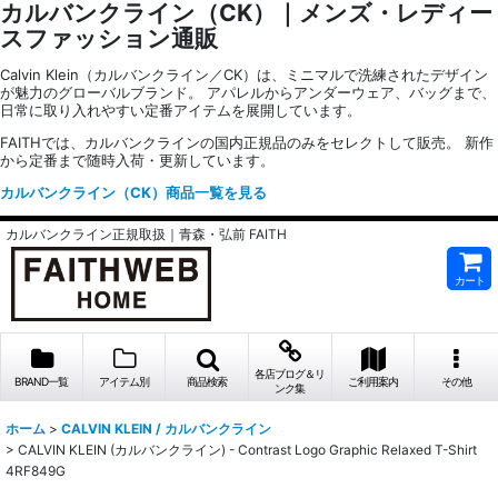
カルバンクライン（CK）｜メンズ・レディー
スファッション通販
Calvin Klein（カルバンクライン／CK）は、ミニマルで洗練されたデザイン
が魅力のグローバルブランド。 アパレルからアンダーウェア、バッグまで、
日常に取り入れやすい定番アイテムを展開しています。
FAITHでは、カルバンクラインの国内正規品のみをセレクトして販売。 新作
から定番まで随時入荷・更新しています。
カルバンクライン（CK）商品一覧を見る
カルバンクライン正規取扱｜青森・弘前 FAITH
カート
各店ブログ＆リ
BRAND一覧
アイテム別
商品検索
ご利用案内
その他
ンク集
ホーム
>
CALVIN KLEIN / カルバンクライン
>
CALVIN KLEIN (カルバンクライン) - Contrast Logo Graphic Relaxed T-Shirt
4RF849G