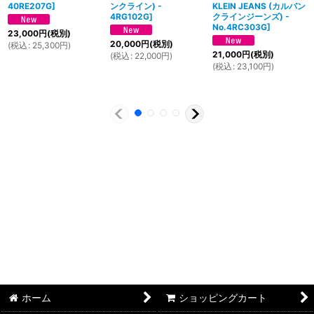
40RE207G
]
ンクライン) -
KLEIN JEANS (カルバン
4RG102G
]
クラインジーンズ) -
No.4RC303G
]
23,000
円
(税別)
20,000
円
(税別)
(
税込
:
25,300
円
)
21,000
円
(税別)
(
税込
:
22,000
円
)
(
税込
:
23,100
円
)
ホーム
ショッピングカート