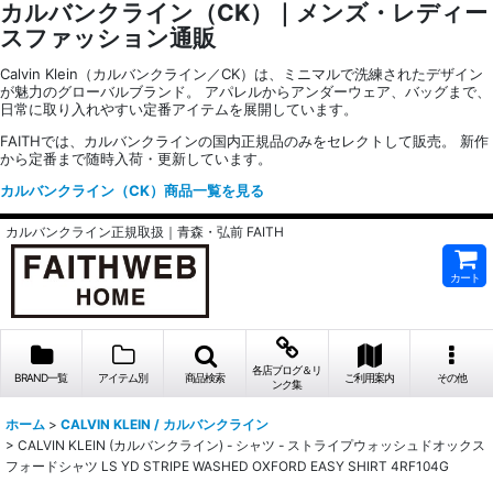
カルバンクライン（CK）｜メンズ・レディー
スファッション通販
Calvin Klein（カルバンクライン／CK）は、ミニマルで洗練されたデザイン
が魅力のグローバルブランド。 アパレルからアンダーウェア、バッグまで、
日常に取り入れやすい定番アイテムを展開しています。
FAITHでは、カルバンクラインの国内正規品のみをセレクトして販売。 新作
から定番まで随時入荷・更新しています。
カルバンクライン（CK）商品一覧を見る
カルバンクライン正規取扱｜青森・弘前 FAITH
カート
各店ブログ＆リ
BRAND一覧
アイテム別
商品検索
ご利用案内
その他
ンク集
ホーム
>
CALVIN KLEIN / カルバンクライン
>
CALVIN KLEIN (カルバンクライン) - シャツ - ストライプウォッシュドオックス
フォードシャツ LS YD STRIPE WASHED OXFORD EASY SHIRT 4RF104G