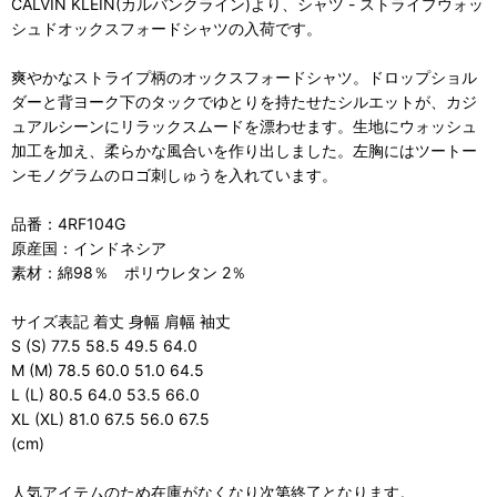
CALVIN KLEIN(カルバンクライン)より、シャツ - ストライプウォッ
シュドオックスフォードシャツの入荷です。
爽やかなストライプ柄のオックスフォードシャツ。ドロップショル
ダーと背ヨーク下のタックでゆとりを持たせたシルエットが、カジ
ュアルシーンにリラックスムードを漂わせます。生地にウォッシュ
加工を加え、柔らかな風合いを作り出しました。左胸にはツートー
ンモノグラムのロゴ刺しゅうを入れています。
品番：4RF104G
原産国：インドネシア
素材：綿98％ ポリウレタン 2％
サイズ表記 着丈 身幅 肩幅 袖丈
S (S) 77.5 58.5 49.5 64.0
M (M) 78.5 60.0 51.0 64.5
L (L) 80.5 64.0 53.5 66.0
XL (XL) 81.0 67.5 56.0 67.5
(cm)
人気アイテムのため在庫がなくなり次第終了となります。