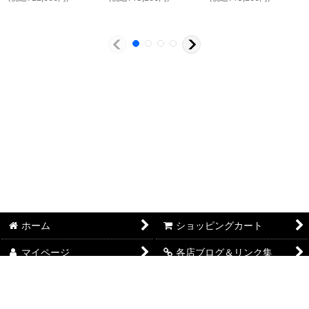
ホーム
ショッピングカート
マイページ
各店ブログ＆リンク集
FAITH本店 SHOP概要
FAITHSELECT SHOP概要
FAITH LAB. SHOP概要
特定商取引法表示