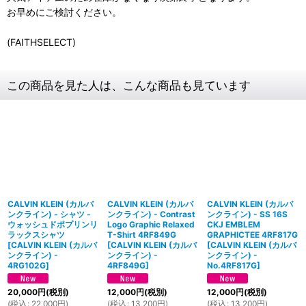
お早めにご検討ください。
(FAITHSELECT)
この商品を見た人は、こんな商品も見ています
CALVIN KLEIN (カルバ
CALVIN KLEIN (カルバ
CALVIN KLEIN (カルバ
ンクライン) - シャツ -
ンクライン) - Contrast
ンクライン) - SS 16S
ウォッシュドポプリンリ
Logo Graphic Relaxed
CKJ EMBLEM
ラックスシャツ
T-Shirt 4RF849G
GRAPHICTEE 4RF817G
[
CALVIN KLEIN (カルバ
[
CALVIN KLEIN (カルバ
[
CALVIN KLEIN (カルバ
ンクライン) -
ンクライン) -
ンクライン) -
4RG102G
]
4RF849G
]
No.4RF817G
]
20,000
円
(税別)
12,000
円
(税別)
12,000
円
(税別)
(
税込
:
22,000
円
)
(
税込
:
13,200
円
)
(
税込
:
13,200
円
)