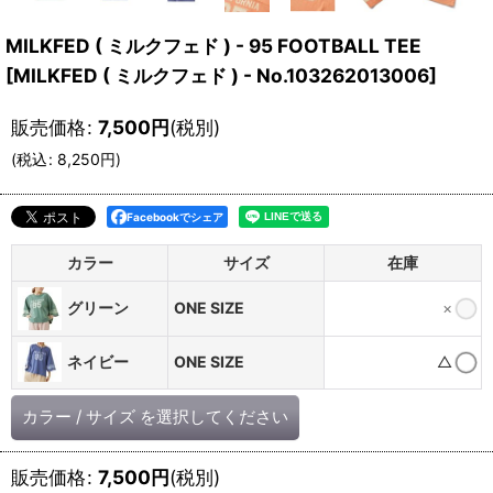
MILKFED ( ミルクフェド ) - 95 FOOTBALL TEE
[
MILKFED ( ミルクフェド ) - No.103262013006
]
販売価格
:
7,500
円
(税別)
(
税込
:
8,250
円
)
Facebookでシェア
カラー
サイズ
在庫
ONE SIZE
×
グリーン
ONE SIZE
△
ネイビー
カラー
/
サイズ
を選択してください
販売価格
:
7,500
円
(税別)