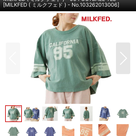
[
MILKFED ( ミルクフェド ) - No.103262013006
]