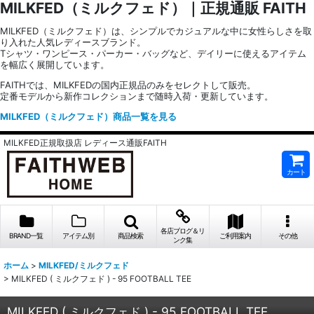
MILKFED（ミルクフェド）｜正規通販 FAITH
MILKFED（ミルクフェド）は、シンプルでカジュアルな中に女性らしさを取
り入れた人気レディースブランド。
Tシャツ・ワンピース・パーカー・バッグなど、デイリーに使えるアイテム
を幅広く展開しています。
FAITHでは、MILKFEDの国内正規品のみをセレクトして販売。
定番モデルから新作コレクションまで随時入荷・更新しています。
MILKFED（ミルクフェド）商品一覧を見る
MILKFED正規取扱店 レディース通販FAITH
カート
各店ブログ＆リ
BRAND一覧
アイテム別
商品検索
ご利用案内
その他
ンク集
ホーム
>
MILKFED/ミルクフェド
>
MILKFED ( ミルクフェド ) - 95 FOOTBALL TEE
MILKFED ( ミルクフェド ) - 95 FOOTBALL TEE