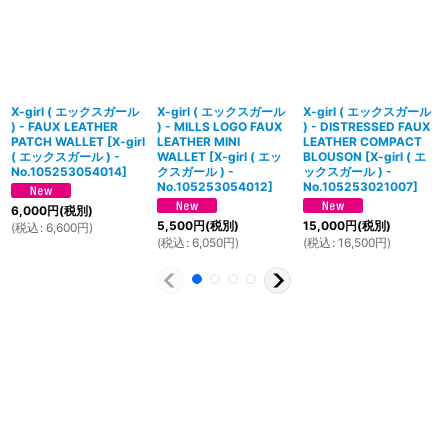
X-girl ( エックスガール
X-girl ( エックスガール
X-girl ( エックスガール
) - FAUX LEATHER
) - MILLS LOGO FAUX
) - DISTRESSED FAUX
PATCH WALLET
[
X-girl
LEATHER MINI
LEATHER COMPACT
( エックスガール ) -
WALLET
[
X-girl ( エッ
BLOUSON
[
X-girl ( エ
No.105253054014
]
クスガール ) -
ックスガール ) -
No.105253054012
]
No.105253021007
]
6,000
円
(税別)
5,500
円
(税別)
15,000
円
(税別)
(
税込
:
6,600
円
)
(
税込
:
6,050
円
)
(
税込
:
16,500
円
)