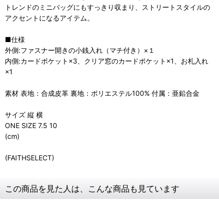
トレンドのミニバッグにもすっきり収まり、ストリートスタイルの
アクセントになるアイテム。
■仕様
外側:ファスナー開きの小銭入れ（マチ付き）×１
内側:カードポケット×3、クリア窓のカードポケット×1、お札入れ
×1
素材 表地：合成皮革 裏地：ポリエステル100% 付属：亜鉛合金
サイズ 縦 横
ONE SIZE 7.5 10
(cm)
(FAITHSELECT)
この商品を見た人は、こんな商品も見ています