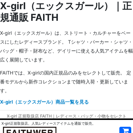
X-girl（エックスガール）｜正
規通販 FAITH
X-girl（エックスガール）は、ストリート・カルチャーをベー
スにしたレディースブランド。 Tシャツ・パーカー・シャツ・
バッグ・帽子・財布など、デイリーに使える人気アイテムを幅
広く展開しています。
FAITHでは、X-girlの国内正規品のみをセレクトして販売。 定
番モデルから新作コレクションまで随時入荷・更新していま
す。
X-girl（エックスガール）商品一覧を見る
X-girl 正規取扱店 FAITH｜レディース・バッグ・小物をセレクト
X-girl正規取扱店。人気レディースアイテムを通販で販売。