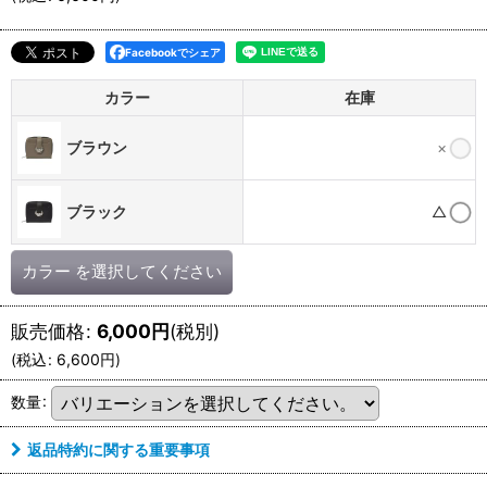
Facebookでシェア
カラー
在庫
ブラウン
×
ブラック
△
カラー
を選択してください
販売価格
:
6,000
円
(税別)
(
税込
:
6,600
円
)
数量
:
返品特約に関する重要事項