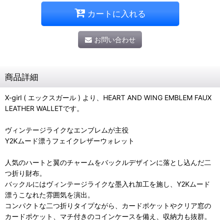
カートに入れる
お問い合わせ
商品詳細
X-girl ( エックスガール ) より、HEART AND WING EMBLEM FAUX
LEATHER WALLETです。
ヴィンテージライクなエンブレムが主役
Y2Kムード漂うフェイクレザーウォレット
人気のハートと翼のチャームをバックルデザインに落とし込んだ二
つ折り財布。
バックルにはヴィンテージライクな墨入れ加工を施し、Y2Kムード
漂うこなれた雰囲気を演出。
コンパクトな二つ折りタイプながら、カードポケットやクリア窓の
カードポケット、マチ付きのコインケースを備え、収納力も抜群。