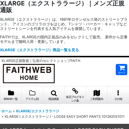
XLARGE（エクストララージ）｜メンズ正規
通販
XLARGE（エクストララージ）は、1991年ロサンゼルス発のストリートブラ
ンド。 アイコンのゴリラロゴをはじめ、Tシャツ・パーカー・キャップなど
ストリートシーンを代表する人気アイテムを展開しています。
FAITHでは、XLARGEの国内正規品のみをセレクトして販売。 新作から定番
モデルまで随時入荷・更新しています。
XLARGE（エクストララージ）商品一覧を見る
XLARGE正規取扱｜弘前のセレクトショップFAITH
カート
各店ブログ＆リ
BRAND一覧
アイテム別
商品検索
ご利用案内
その他
ンク集
ホーム
>
XLARGE/エクストララージ
>
XLARGE ( エクストララージ ) - LOOSE EASY SHORT PANTS 101262031011