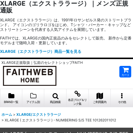
XLARGE（エクストララージ）｜メンズ正規
通販
XLARGE（エクストララージ）は、1991年ロサンゼルス発のストリートブラ
ンド。 アイコンのゴリラロゴをはじめ、Tシャツ・パーカー・キャップなど
ストリートシーンを代表する人気アイテムを展開しています。
FAITHでは、XLARGEの国内正規品のみをセレクトして販売。 新作から定番
モデルまで随時入荷・更新しています。
XLARGE（エクストララージ）商品一覧を見る
XLARGE正規取扱｜弘前のセレクトショップFAITH
カート
各店ブログ＆リ
BRAND一覧
アイテム別
商品検索
ご利用案内
その他
ンク集
ホーム
>
XLARGE/エクストララージ
>
XLARGE ( エクストララージ ) - NUMBERING S/S TEE 101262011012