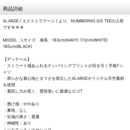
商品詳細
XLARGE ( エクストララージ ) より、NUMBERING S/S TEEの入荷
です☆☆☆
MODEL：Lサイズ 身長：183cm(NAVY) 172cm(WHITE)
185cm(BLACK)
【ディテール】
・ストリート感あふれるナンバリングプリントが目を引く半袖Tシ
ャツ
・滑らかな着心地とタフさを両立したXLARGEオリジナル天竺素材
を使用
・着回し力が高く、普段使いに最適なロゴT
・透け感：ややあり
・裏地：なし
・生地の厚さ：普通
・伸縮性：あり
・シルエット：ベーシック