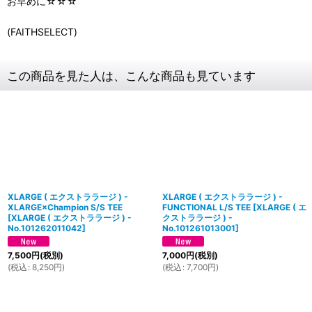
お早めに☆☆☆
(FAITHSELECT)
この商品を見た人は、こんな商品も見ています
XLARGE ( エクストララージ ) -
XLARGE ( エクストララージ ) -
XLARGE×Champion S/S TEE
FUNCTIONAL L/S TEE
[
XLARGE ( エ
[
XLARGE ( エクストララージ ) -
クストララージ ) -
No.101262011042
]
No.101261013001
]
7,500
円
(税別)
7,000
円
(税別)
(
税込
:
8,250
円
)
(
税込
:
7,700
円
)