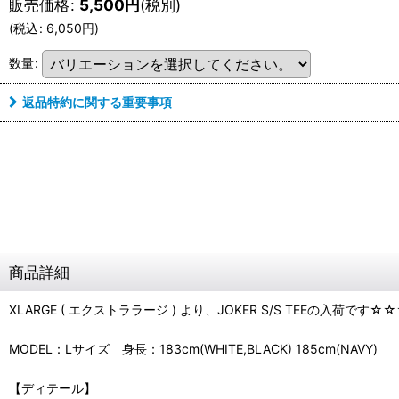
販売価格
:
5,500
円
(税別)
(
税込
:
6,050
円
)
数量
:
返品特約に関する重要事項
商品詳細
XLARGE ( エクストララージ ) より、JOKER S/S TEEの入荷です☆
MODEL：Lサイズ 身長：183cm(WHITE,BLACK) 185cm(NAVY)
【ディテール】