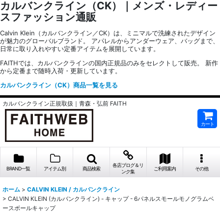
カルバンクライン（CK）｜メンズ・レディー
スファッション通販
Calvin Klein（カルバンクライン／CK）は、ミニマルで洗練されたデザイン
が魅力のグローバルブランド。 アパレルからアンダーウェア、バッグまで、
日常に取り入れやすい定番アイテムを展開しています。
FAITHでは、カルバンクラインの国内正規品のみをセレクトして販売。 新作
から定番まで随時入荷・更新しています。
カルバンクライン（CK）商品一覧を見る
カルバンクライン正規取扱｜青森・弘前 FAITH
カート
各店ブログ＆リ
BRAND一覧
アイテム別
商品検索
ご利用案内
その他
ンク集
ホーム
>
CALVIN KLEIN / カルバンクライン
>
CALVIN KLEIN (カルバンクライン) - キャップ - 6パネルスモールモノグラムベ
ースボールキャップ