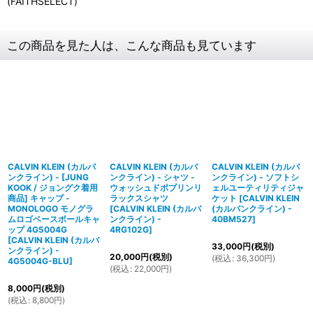
(FAITHSELECT)
この商品を見た人は、こんな商品も見ています
CALVIN KLEIN (カルバ
CALVIN KLEIN (カルバ
CALVIN KLEIN (カルバ
ンクライン) - [JUNG
ンクライン) - シャツ -
ンクライン) - ソフトシ
KOOK / ジョングク着用
ウォッシュドポプリンリ
ェルユーティリティジャ
商品] キャップ -
ラックスシャツ
ケット
[
CALVIN KLEIN
MONOLOGO モノグラ
[
CALVIN KLEIN (カルバ
(カルバンクライン) -
ムロゴベースボールキャ
ンクライン) -
40BM527
]
ップ 4G5004G
4RG102G
]
[
CALVIN KLEIN (カルバ
33,000
円
(税別)
ンクライン) -
20,000
円
(税別)
(
税込
:
36,300
円
)
4G5004G-BLU
]
(
税込
:
22,000
円
)
8,000
円
(税別)
(
税込
:
8,800
円
)