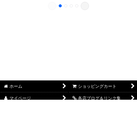
ホーム
ショッピングカート
マイページ
各店ブログ＆リンク集
FAITH本店 SHOP概要
FAITHSELECT SHOP概要
FAITH LAB. SHOP概要
特定商取引法表示
ご利用案内
お問い合せ