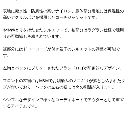
表地に撥水性・防風性の高いナイロン、胴体部分裏地には保温性の
高いアクリルボアを採用したコーチジャケットです。
ややゆとりを持たせたシルエットで、袖部分はラグラン仕様で腕周
りの可動域も考慮されています。
裾部分にはドローコードが付き若干のシルエットの調整が可能で
す。
左胸とバックにプリントされたブランドロゴが印象的なデザイン。
フロントの左裾にはM&Mでお馴染みのノコギリが落とし込まれたタ
グが付いており、バックの左右の裾には☆の刺繍が入ります。
シンプルなデザインで様々なコーディネートでアウターとして重宝
するアイテムです。