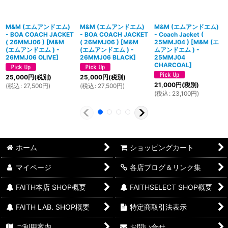
M&M (エムアンドエム)
M&M (エムアンドエム)
M&M (エムアンドエム)
- BOA COACH JACKET
- BOA COACH JACKET
- Coach Jacket (
( 26MMJ06 )
[
M&M
( 26MMJ06 )
[
M&M
25MMJ04 )
[
M&M (エ
(エムアンドエム ) -
(エムアンドエム ) -
ムアンドエム ) -
26MMJ06 OLIVE
]
26MMJ06 BLACK
]
25MMJ04
CHARCOAL
]
25,000
円
(税別)
25,000
円
(税別)
21,000
円
(税別)
(
税込
:
27,500
円
)
(
税込
:
27,500
円
)
(
税込
:
23,100
円
)
ホーム
ショッピングカート
マイページ
各店ブログ＆リンク集
FAITH本店 SHOP概要
FAITHSELECT SHOP概要
FAITH LAB. SHOP概要
特定商取引法表示
ご利用案内
お問い合せ