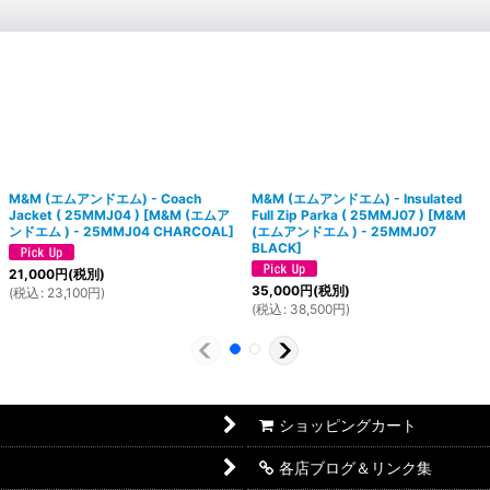
M&M (エムアンドエム) - Coach
M&M (エムアンドエム) - Insulated
Jacket ( 25MMJ04 )
[
M&M (エムア
Full Zip Parka ( 25MMJ07 )
[
M&M
ンドエム ) - 25MMJ04 CHARCOAL
]
(エムアンドエム ) - 25MMJ07
BLACK
]
21,000
円
(税別)
35,000
円
(税別)
(
税込
:
23,100
円
)
(
税込
:
38,500
円
)
ショッピングカート
各店ブログ＆リンク集