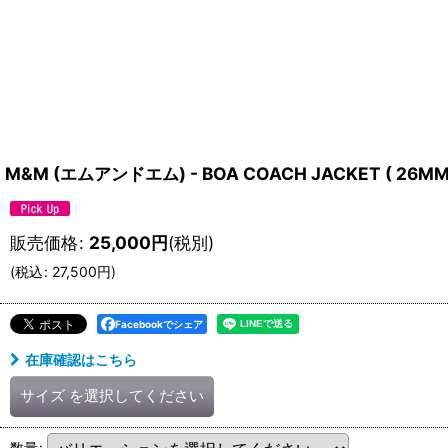
M&M (エムアンドエム) - BOA COACH JACKET ( 26MM
販売価格
:
25,000
円
(税別)
(
税込
:
27,500
円
)
Facebookでシェア
在庫確認はこちら
サイズ
を選択してください
数量
: