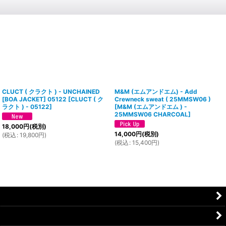
CLUCT ( クラクト ) - UNCHAINED
M&M (エムアンドエム) - Add
[BOA JACKET] 05122
[
CLUCT ( ク
Crewneck sweat ( 25MMSW06 )
ラクト ) - 05122
]
[
M&M (エムアンドエム ) -
25MMSW06 CHARCOAL
]
18,000
円
(税別)
14,000
円
(税別)
(
税込
:
19,800
円
)
(
税込
:
15,400
円
)