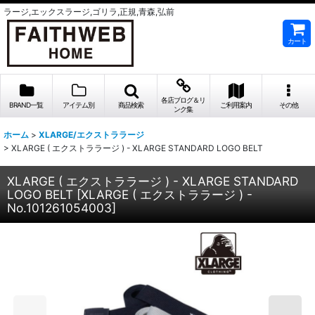
ラージ,エックスラージ,ゴリラ,正規,青森,弘前
カート
各店ブログ＆リ
BRAND一覧
アイテム別
商品検索
ご利用案内
その他
ンク集
ホーム
>
XLARGE/エクストララージ
>
XLARGE ( エクストララージ ) - XLARGE STANDARD LOGO BELT
XLARGE ( エクストララージ ) - XLARGE STANDARD
LOGO BELT
[
XLARGE ( エクストララージ ) -
No.101261054003
]