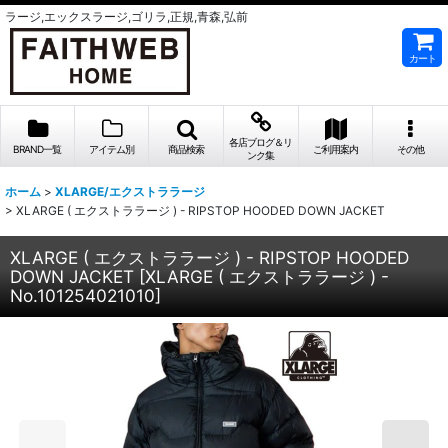
ラージ,エックスラージ,ゴリラ,正規,青森,弘前
カート
各店ブログ＆リ
BRAND一覧
アイテム別
商品検索
ご利用案内
その他
ンク集
ホーム
>
XLARGE/エクストララージ
>
XLARGE ( エクストララージ ) - RIPSTOP HOODED DOWN JACKET
XLARGE ( エクストララージ ) - RIPSTOP HOODED
DOWN JACKET
[
XLARGE ( エクストララージ ) -
No.101254021010
]