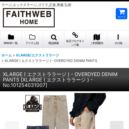
ラージ,エックスラージ,ゴリラ,正規,青森,弘前
カート
各店ブログ＆リ
BRAND一覧
アイテム別
商品検索
ご利用案内
その他
ンク集
ホーム
>
XLARGE/エクストララージ
>
XLARGE ( エクストララージ ) - OVERDYED DENIM PANTS
XLARGE ( エクストララージ ) - OVERDYED DENIM
PANTS
[
XLARGE ( エクストララージ ) -
No.101254031007
]