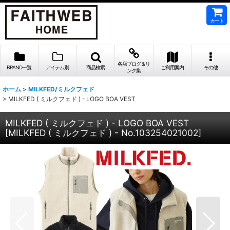
カート
各店ブログ＆リ
BRAND一覧
アイテム別
商品検索
ご利用案内
その他
ンク集
ホーム
>
MILKFED/ミルクフェド
>
MILKFED ( ミルクフェド ) - LOGO BOA VEST
MILKFED ( ミルクフェド ) - LOGO BOA VEST
[
MILKFED ( ミルクフェド ) - No.103254021002
]